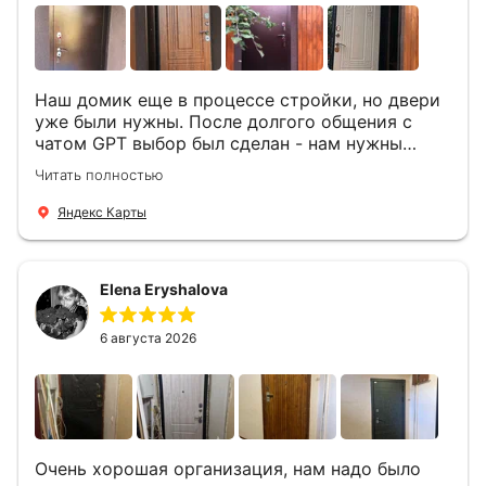
Наш домик еще в процессе стройки, но двери
уже были нужны. После долгого общения с
чатом GPT выбор был сделан - нам нужны
двери Аргус Термо Композит, которые нашлись
Читать полностью
в компании ДвериОпт . Менеджер Филипп
ответил на все вопросы, посчитал стоимость и
Яндекс Карты
уже на следующий день к нам приехали два
мастера -монтажника Андрей и Алексей .
Быстро, спокойно, очень аккуратно
Elena Eryshalova
установили две двери, ответили на все
вопросы . Выполненной работой мы довольны.
Огромная всем благодарность!
6 августа 2026
Очень хорошая организация, нам надо было