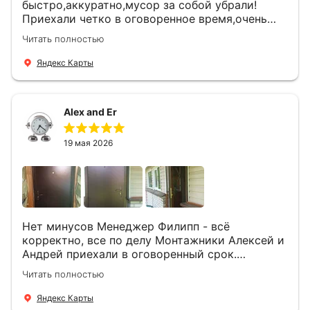
быстро,аккуратно,мусор за собой убрали!
Приехали четко в оговоренное время,очень
вежливые,деликатные рабочие .Все
Читать полностью
понравилось и дверь ,и работа и цена!
Яндекс Карты
Alex and Er
19 мая 2026
Нет минусов Менеджер Филипп - всё
корректно, все по делу Монтажники Алексей и
Андрей приехали в оговоренный срок.
Демонтировали старую дверь и установили
Читать полностью
новую буквально за час Быстро и качественно
+ нормальные цены Всем большое спасибо
Яндекс Карты