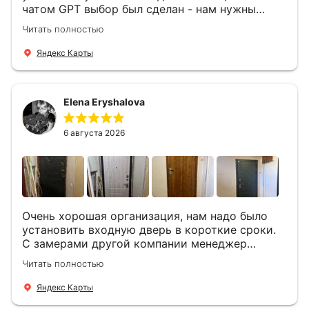
чатом GPT выбор был сделан - нам нужны
двери Аргус Термо Композит, которые нашлись
Читать полностью
в компании ДвериОпт . Менеджер Филипп
ответил на все вопросы, посчитал стоимость и
Яндекс Карты
уже на следующий день к нам приехали два
мастера -монтажника Андрей и Алексей .
Быстро, спокойно, очень аккуратно
Elena Eryshalova
установили две двери, ответили на все
вопросы . Выполненной работой мы довольны.
Огромная всем благодарность!
6 августа 2026
Очень хорошая организация, нам надо было
установить входную дверь в короткие сроки.
С замерами другой компании менеджер
компании Филлип, быстро предоставил нам
Читать полностью
варианты дверей, монтаж тоже был очень
четкий, позвонили, согласовали и установили
Яндекс Карты
за 1 час. Спасибо вам большое, с вами очень