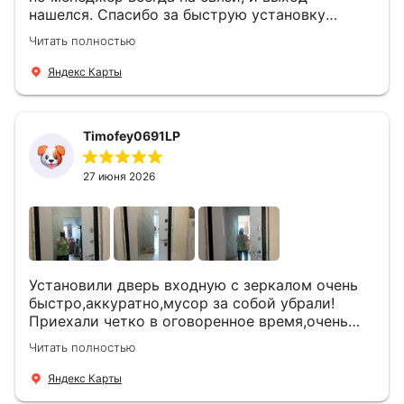
нашелся. Спасибо за быструю установку
Роману, один и привёз, и установил. Надеюсь,
Читать полностью
что дверь нам долго послужит
Яндекс Карты
Timofey0691LP
27 июня 2026
Установили дверь входную с зеркалом очень
быстро,аккуратно,мусор за собой убрали!
Приехали четко в оговоренное время,очень
вежливые,деликатные рабочие .Все
Читать полностью
понравилось и дверь ,и работа и цена!
Яндекс Карты