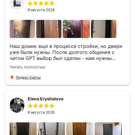
6 августа 2026
Наш домик еще в процессе стройки, но двери
уже были нужны. После долгого общения с
чатом GPT выбор был сделан - нам нужны
двери Аргус Термо Композит, которые нашлись
Читать полностью
в компании ДвериОпт . Менеджер Филипп
ответил на все вопросы, посчитал стоимость и
Яндекс Карты
уже на следующий день к нам приехали два
мастера -монтажника Андрей и Алексей .
Быстро, спокойно, очень аккуратно
Elena Eryshalova
установили две двери, ответили на все
вопросы . Выполненной работой мы довольны.
Огромная всем благодарность!
6 августа 2026