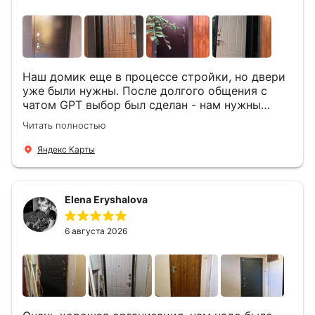
Наш домик еще в процессе стройки, но двери
уже были нужны. После долгого общения с
чатом GPT выбор был сделан - нам нужны
двери Аргус Термо Композит, которые нашлись
Читать полностью
в компании ДвериОпт . Менеджер Филипп
ответил на все вопросы, посчитал стоимость и
Яндекс Карты
уже на следующий день к нам приехали два
мастера -монтажника Андрей и Алексей .
Быстро, спокойно, очень аккуратно
Elena Eryshalova
установили две двери, ответили на все
вопросы . Выполненной работой мы довольны.
Огромная всем благодарность!
6 августа 2026