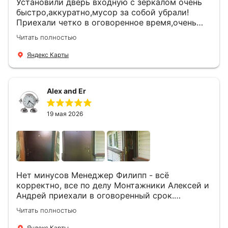
Установили дверь входную с зеркалом очень
быстро,аккуратно,мусор за собой убрали!
Приехали четко в оговоренное время,очень
вежливые,деликатные рабочие .Все
Читать полностью
понравилось и дверь ,и работа и цена!
Яндекс Карты
Alex and Er
19 мая 2026
Нет минусов Менеджер Филипп - всё
корректно, все по делу Монтажники Алексей и
Андрей приехали в оговоренный срок.
Демонтировали старую дверь и установили
Читать полностью
новую буквально за час Быстро и качественно
+ нормальные цены Всем большое спасибо
Яндекс Карты