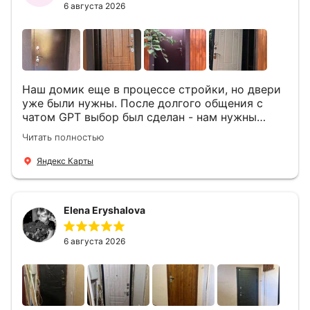
6 августа 2026
Наш домик еще в процессе стройки, но двери
уже были нужны. После долгого общения с
чатом GPT выбор был сделан - нам нужны
двери Аргус Термо Композит, которые нашлись
Читать полностью
в компании ДвериОпт . Менеджер Филипп
ответил на все вопросы, посчитал стоимость и
Яндекс Карты
уже на следующий день к нам приехали два
мастера -монтажника Андрей и Алексей .
Быстро, спокойно, очень аккуратно
Elena Eryshalova
установили две двери, ответили на все
вопросы . Выполненной работой мы довольны.
Огромная всем благодарность!
6 августа 2026