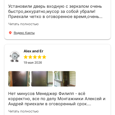
Установили дверь входную с зеркалом очень
быстро,аккуратно,мусор за собой убрали!
Приехали четко в оговоренное время,очень
вежливые,деликатные рабочие .Все
Читать полностью
понравилось и дверь ,и работа и цена!
Яндекс Карты
Alex and Er
19 мая 2026
Нет минусов Менеджер Филипп - всё
корректно, все по делу Монтажники Алексей и
Андрей приехали в оговоренный срок.
Демонтировали старую дверь и установили
Читать полностью
новую буквально за час Быстро и качественно