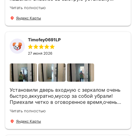
Роману, один и привёз, и установил. Надеюсь,
Читать полностью
что дверь нам долго послужит
Яндекс Карты
Timofey0691LP
27 июня 2026
Установили дверь входную с зеркалом очень
быстро,аккуратно,мусор за собой убрали!
Приехали четко в оговоренное время,очень
вежливые,деликатные рабочие .Все
Читать полностью
понравилось и дверь ,и работа и цена!
Яндекс Карты