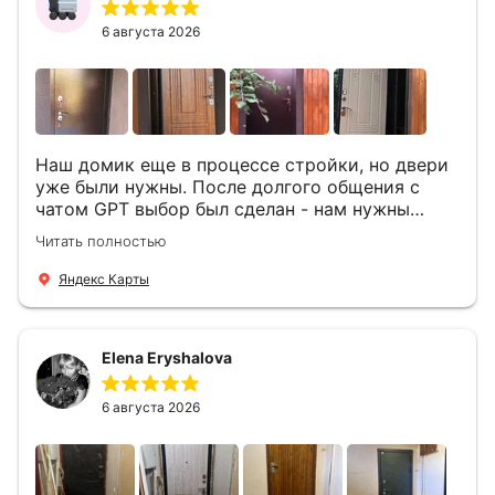
6 августа 2026
Наш домик еще в процессе стройки, но двери
уже были нужны. После долгого общения с
чатом GPT выбор был сделан - нам нужны
двери Аргус Термо Композит, которые нашлись
Читать полностью
в компании ДвериОпт . Менеджер Филипп
ответил на все вопросы, посчитал стоимость и
Яндекс Карты
уже на следующий день к нам приехали два
мастера -монтажника Андрей и Алексей .
Быстро, спокойно, очень аккуратно
Elena Eryshalova
установили две двери, ответили на все
вопросы . Выполненной работой мы довольны.
Огромная всем благодарность!
6 августа 2026