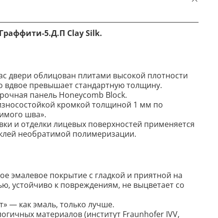
аффити-5.Д.П Clay Silk.
ас двери облицован плитами высокой плотности
о вдвое превышает стандартную толщину.
прочная панель Honeycomb Block.
зносостойкой кромкой толщиной 1 мм по
имого шва».
ки и отделки лицевых поверхностей применяется
-клей необратимой полимеризации.
ое эмалевое покрытие c гладкой и приятной на
ю, устойчиво к повреждениям, не выцветает со
» — как эмаль, только лучше.
огичных материалов (институт Fraunhofer IVV,