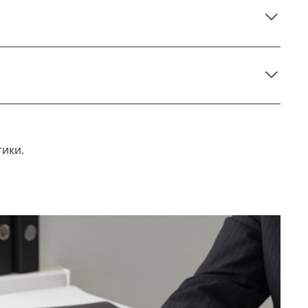
тики.