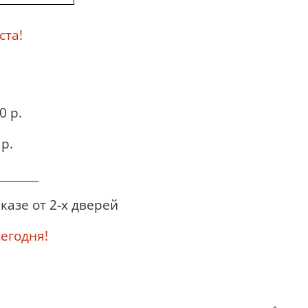
ста!
0 р.
р.
_______
казе от 2-х дверей
годня!