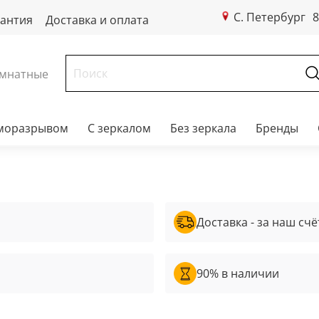
С. Петербург
8
рантия
Доставка и оплата
мнатные
рморазрывом
С зеркалом
Без зеркала
Бренды
Доставка - за наш счё
90% в наличии