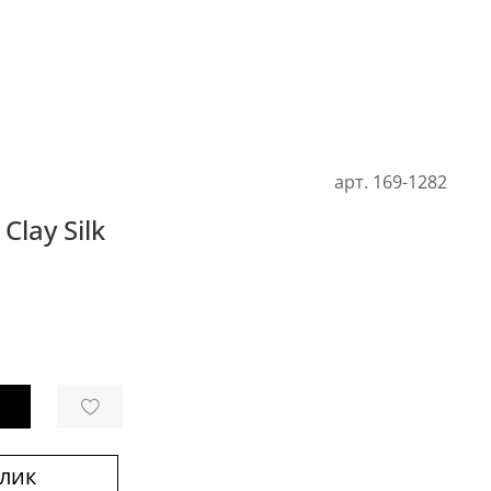
арт.
169-1282
lay Silk
клик