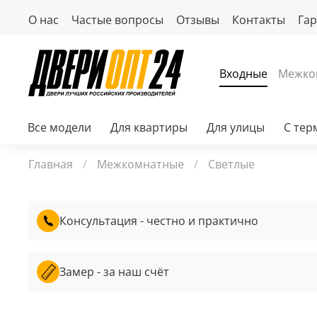
О нас
Частые вопросы
Отзывы
Контакты
Га
Входные
Межко
Все модели
Для квартиры
Для улицы
С те
Главная
Межкомнатные
Светлые
Консультация - честно и практично
Замер - за наш счёт