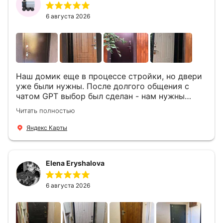
6 августа 2026
Наш домик еще в процессе стройки, но двери
уже были нужны. После долгого общения с
чатом GPT выбор был сделан - нам нужны
двери Аргус Термо Композит, которые нашлись
Читать полностью
в компании ДвериОпт . Менеджер Филипп
ответил на все вопросы, посчитал стоимость и
Яндекс Карты
уже на следующий день к нам приехали два
мастера -монтажника Андрей и Алексей .
Быстро, спокойно, очень аккуратно
Elena Eryshalova
установили две двери, ответили на все
вопросы . Выполненной работой мы довольны.
Огромная всем благодарность!
6 августа 2026