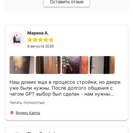
Оставить отзыв
Марина А.
6 августа 2026
Наш домик еще в процессе стройки, но двери
уже были нужны. После долгого общения с
чатом GPT выбор был сделан - нам нужны
двери Аргус Термо Композит, которые нашлись
Читать полностью
в компании ДвериОпт . Менеджер Филипп
ответил на все вопросы, посчитал стоимость и
Яндекс Карты
уже на следующий день к нам приехали два
мастера -монтажника Андрей и Алексей .
Быстро, спокойно, очень аккуратно