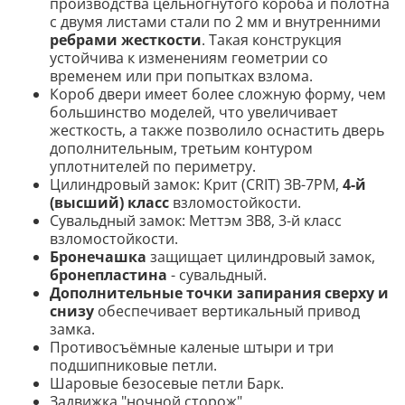
производства цельногнутого короба и полотна
с двумя листами стали по 2 мм и внутренними
ребрами жесткости
. Такая конструкция
устойчива к изменениям геометрии со
временем или при попытках взлома.
Короб двери имеет более сложную форму, чем
большинство моделей, что увеличивает
жесткость, а также позволило оснастить дверь
дополнительным, третьим контуром
уплотнителей по периметру.
Цилиндровый замок: Крит (CRIT) ЗВ-7РМ,
4-й
(высший) класс
взломостойкости.
Сувальдный замок: Меттэм ЗВ8, 3-й класс
взломостойкости.
Бронечашка
защищает цилиндровый замок,
бронепластина
- сувальдный.
Дополнительные точки запирания сверху и
снизу
обеспечивает вертикальный привод
замка.
Противосъёмные каленые штыри и три
подшипниковые петли.
Шаровые безосевые петли Барк.
Задвижка "ночной сторож".