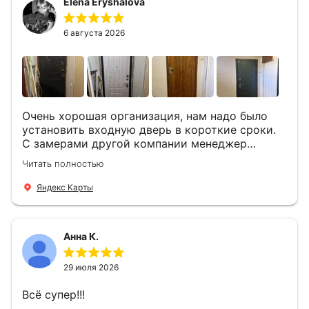
Elena Eryshalova
установили две двери, ответили на все
вопросы . Выполненной работой мы довольны.
Огромная всем благодарность!
6 августа 2026
Очень хорошая организация, нам надо было
установить входную дверь в короткие сроки.
С замерами другой компании менеджер
компании Филлип, быстро предоставил нам
Читать полностью
варианты дверей, монтаж тоже был очень
четкий, позвонили, согласовали и установили
Яндекс Карты
за 1 час. Спасибо вам большое, с вами очень
приятно иметь дело.
Анна К.
29 июля 2026
Всё супер!!!