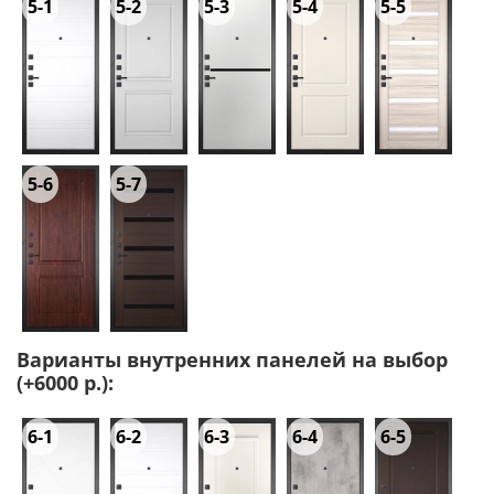
5-1
5-2
5-3
5-4
5-5
5-6
5-7
Варианты внутренних панелей на выбор
(+6000 р.):
6-1
6-2
6-3
6-4
6-5