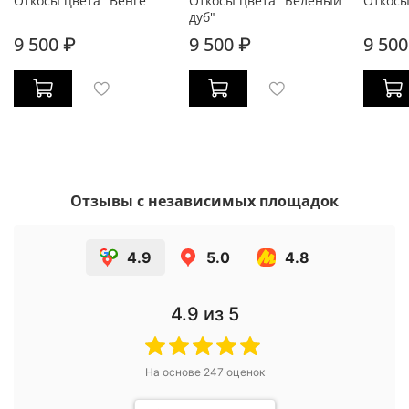
Откосы цвета "Венге"
Откосы цвета "Беленый
Откосы
дуб"
9 500 ₽
9 500 ₽
9 500
Отзывы с независимых площадок
4.9
5.0
4.8
4.9
из 5
На основе
247
оценок