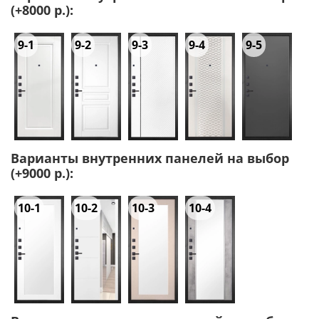
(+8000 р.):
9-1
9-2
9-3
9-4
9-5
Варианты внутренних панелей на выбор
(+9000 р.):
10-1
10-2
10-3
10-4