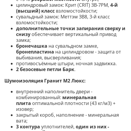
цилиндровый замок: Крит (CRIT) ЗВ-7РМ,
4-й
(высший) класс
взломостойкости;
сувальдный замок: Меттэм ЗВ8, 3-й класс
взломостойкости;
дополнительные точки запирания сверху и
снизу
обеспечивает вертикальный привод
замка;
бронечашка
на сувальдном замке,
бронепластина
на цилиндровом - защита от
выбивания, высверливания;
противосъёмные штыри, ночная задвижка.
2 безосевые петли Барк
.
Шумоизоляция Гранит М2 Люкс:
внутренний наполнитель двери -
комбинированный:
минеральная
плита
оптимальной плотности (43 кг/м3) +
изовер;
закрытый короб, наполнение - минеральная
вата
;
3 контура
уплотнителей,
один из них -