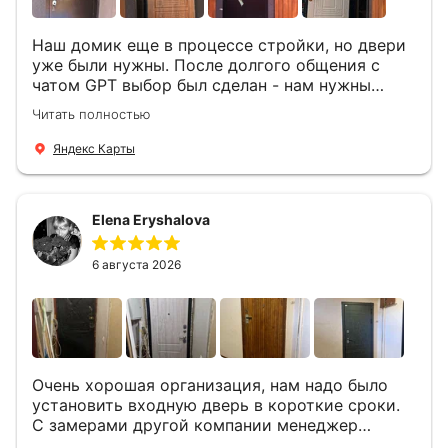
Наш домик еще в процессе стройки, но двери
уже были нужны. После долгого общения с
чатом GPT выбор был сделан - нам нужны
двери Аргус Термо Композит, которые нашлись
Читать полностью
в компании ДвериОпт . Менеджер Филипп
ответил на все вопросы, посчитал стоимость и
Яндекс Карты
уже на следующий день к нам приехали два
мастера -монтажника Андрей и Алексей .
Быстро, спокойно, очень аккуратно
Elena Eryshalova
установили две двери, ответили на все
вопросы . Выполненной работой мы довольны.
Огромная всем благодарность!
6 августа 2026
Очень хорошая организация, нам надо было
установить входную дверь в короткие сроки.
С замерами другой компании менеджер
компании Филлип, быстро предоставил нам