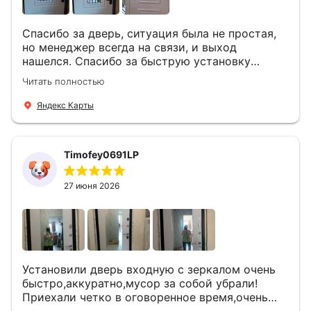
Спасибо за дверь, ситуация была не простая,
но менеджер всегда на связи, и выход
нашелся. Спасибо за быструю установку
Роману, один и привёз, и установил. Надеюсь,
Читать полностью
что дверь нам долго послужит
Яндекс Карты
Timofey0691LP
27 июня 2026
Установили дверь входную с зеркалом очень
быстро,аккуратно,мусор за собой убрали!
Приехали четко в оговоренное время,очень
вежливые,деликатные рабочие .Все