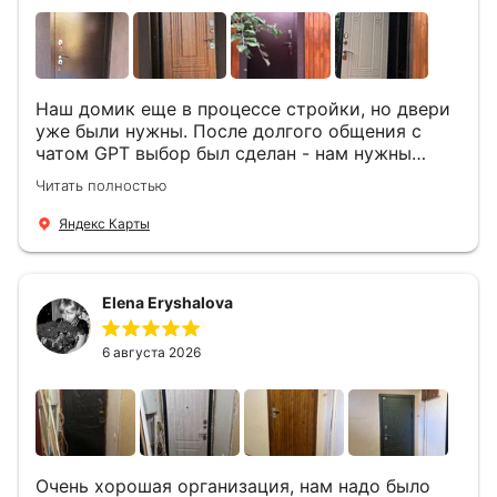
Наш домик еще в процессе стройки, но двери
уже были нужны. После долгого общения с
чатом GPT выбор был сделан - нам нужны
двери Аргус Термо Композит, которые нашлись
Читать полностью
в компании ДвериОпт . Менеджер Филипп
ответил на все вопросы, посчитал стоимость и
Яндекс Карты
уже на следующий день к нам приехали два
мастера -монтажника Андрей и Алексей .
Быстро, спокойно, очень аккуратно
Elena Eryshalova
установили две двери, ответили на все
вопросы . Выполненной работой мы довольны.
Огромная всем благодарность!
6 августа 2026
Очень хорошая организация, нам надо было