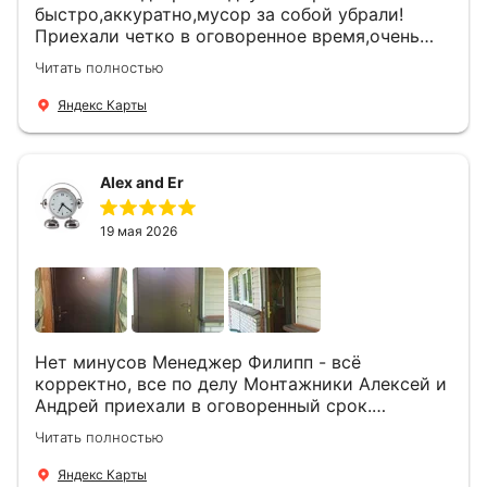
быстро,аккуратно,мусор за собой убрали!
Приехали четко в оговоренное время,очень
вежливые,деликатные рабочие .Все
Читать полностью
понравилось и дверь ,и работа и цена!
Яндекс Карты
Alex and Er
19 мая 2026
Нет минусов Менеджер Филипп - всё
корректно, все по делу Монтажники Алексей и
Андрей приехали в оговоренный срок.
Демонтировали старую дверь и установили
Читать полностью
новую буквально за час Быстро и качественно
+ нормальные цены Всем большое спасибо
Яндекс Карты