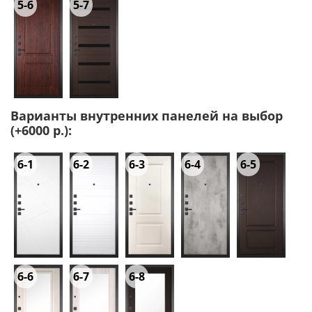
5-6
5-7
Варианты внутренних панелей на выбор
(+6000 р.):
6-1
6-2
6-3
6-4
6-5
6-6
6-7
6-8