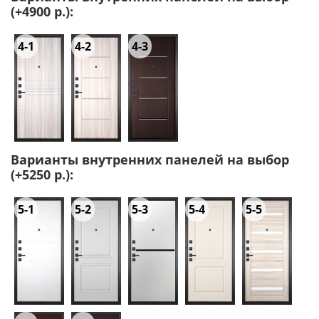
(+4900 р.):
4-1
4-2
4-3
Варианты внутренних панелей на выбор
(+5250 р.):
5-1
5-2
5-3
5-4
5-5