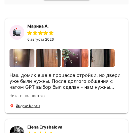
Марина А.
6 августа 2026
Наш домик еще в процессе стройки, но двери
уже были нужны. После долгого общения с
чатом GPT выбор был сделан - нам нужны
двери Аргус Термо Композит, которые нашлись
Читать полностью
в компании ДвериОпт . Менеджер Филипп
ответил на все вопросы, посчитал стоимость и
Яндекс Карты
уже на следующий день к нам приехали два
мастера -монтажника Андрей и Алексей .
Быстро, спокойно, очень аккуратно
Elena Eryshalova
установили две двери, ответили на все