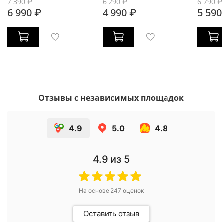
7 390 ₽
6 290 ₽
6 790 ₽
6 990 ₽
4 990 ₽
5 590
Отзывы с независимых площадок
4.9
5.0
4.8
4.9
из 5
На основе
247
оценок
Оставить отзыв