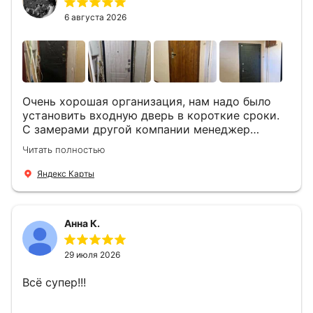
вопросы . Выполненной работой мы довольны.
Огромная всем благодарность!
6 августа 2026
Очень хорошая организация, нам надо было
установить входную дверь в короткие сроки.
С замерами другой компании менеджер
компании Филлип, быстро предоставил нам
Читать полностью
варианты дверей, монтаж тоже был очень
четкий, позвонили, согласовали и установили
Яндекс Карты
за 1 час. Спасибо вам большое, с вами очень
приятно иметь дело.
Анна К.
29 июля 2026
Всё супер!!!