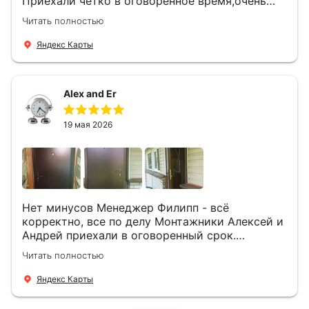
Приехали четко в оговоренное время,очень
вежливые,деликатные рабочие .Все
Читать полностью
понравилось и дверь ,и работа и цена!
Яндекс Карты
Alex and Er
19 мая 2026
Нет минусов Менеджер Филипп - всё
корректно, все по делу Монтажники Алексей и
Андрей приехали в оговоренный срок.
Демонтировали старую дверь и установили
Читать полностью
новую буквально за час Быстро и качественно
+ нормальные цены Всем большое спасибо
Яндекс Карты