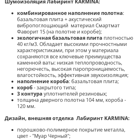
Шумоизоляция Лабиринт KARMINA:
комбинированное наполнение полотна
:
базальтовая плита + акустический
вибропоглощающий материал Смартмат
Фаворит 15 (на полотне и коробе);
экологичная базальтовая плита
плотностью
40 кг/м3. О
бладает высокими прочностными
характеристиками, при этом у материала
сохраняются все ключевые преимущества
каменной ваты: низкая теплопроводность,
негорючесть, высокая паропроницаемость,
влагостойкость, эффективная звукоизоляция
;
наполнение короба
: базальтовая плита;
короб
- закрытого типа;
3 контура
уплотнителей резиновых;
толщина дверного полотна 104 мм, короба -
120 мм
.
Дизайн, внешняя отделка Лабиринт KARMINA:
порошково-полимерное покрытие металла,
цвет - "Муар Черный";