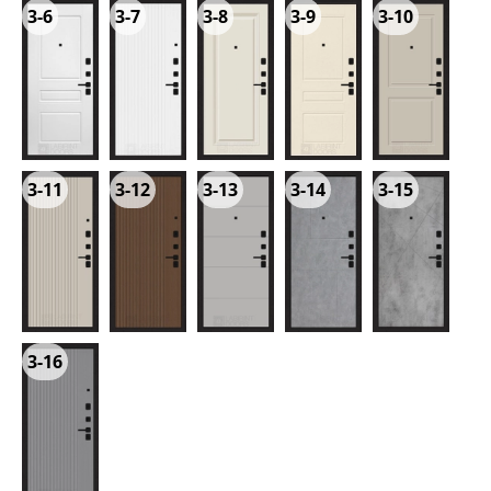
3-6
3-7
3-8
3-9
3-10
3-11
3-12
3-13
3-14
3-15
3-16