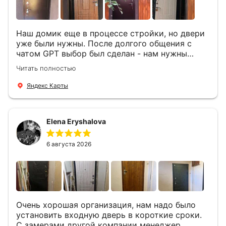
Наш домик еще в процессе стройки, но двери
уже были нужны. После долгого общения с
чатом GPT выбор был сделан - нам нужны
двери Аргус Термо Композит, которые нашлись
Читать полностью
в компании ДвериОпт . Менеджер Филипп
ответил на все вопросы, посчитал стоимость и
Яндекс Карты
уже на следующий день к нам приехали два
мастера -монтажника Андрей и Алексей .
Быстро, спокойно, очень аккуратно
Elena Eryshalova
установили две двери, ответили на все
вопросы . Выполненной работой мы довольны.
Огромная всем благодарность!
6 августа 2026
Очень хорошая организация, нам надо было
установить входную дверь в короткие сроки.
С замерами другой компании менеджер