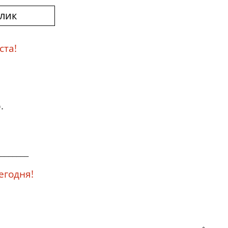
клик
ста!
.
_______
годня!