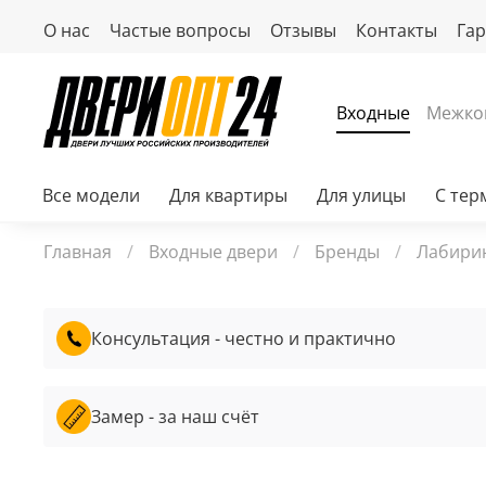
О нас
Частые вопросы
Отзывы
Контакты
Га
Входные
Межко
Все модели
Для квартиры
Для улицы
С те
Главная
Входные двери
Бренды
Лабири
Консультация - честно и практично
Замер - за наш счёт