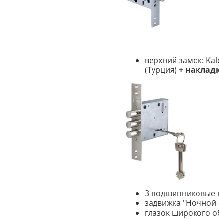
верхний замок: Kal
(Турция)
+ наклад
3 подшипниковые 
задвижка "Ночной 
глазок широкого о