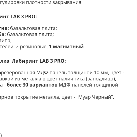
гулировки плотности закрывания.
нт LAB 3 PRO:
тна
: базальтовая плита;
ба
: базальтовая плита;
типа;
телей: 2 резиновые,
1 магнитный
.
лка Лабиринт LAB 3 PRO:
фрезерованная МДФ-панель толщиной 10 мм, цвет -
тавкой из металла в цвет наличника (заподлицо);
а -
более 30 вариантов
МДФ-панелей толщиной
ное покрытие металла, цвет - "Муар Черный".
)