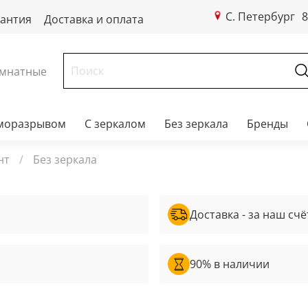
С. Петербург
8
рантия
Доставка и оплата
мнатные
рморазрывом
С зеркалом
Без зеркала
Бренды
нт
Без зеркала
Доставка - за наш счё
90% в наличии