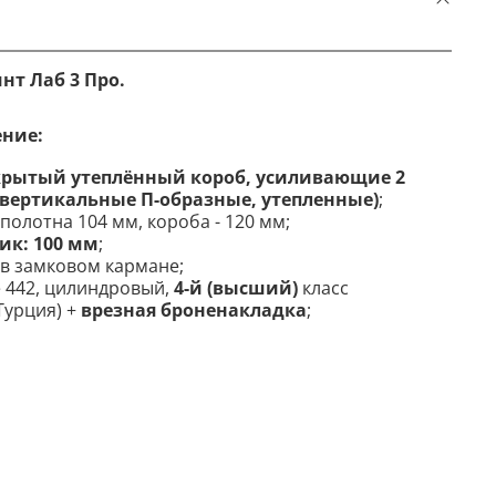
нт Лаб 3 Про.
ение:
закрытый утеплённый короб, усиливающие 2
(вертикальные П-образные, утепленные)
;
полотна 104 мм, короба - 120 мм;
к: 100 мм
;
в замковом кармане;
e 442, цилиндровый,
4-й (высший)
класс
Турция) +
врезная броненакладка
;