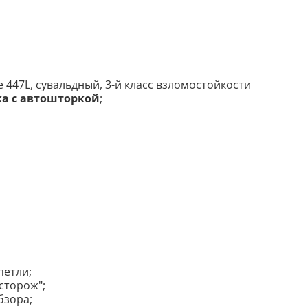
e 447L, сувальдный, 3-й класс взломостойкости
ка с автошторкой
;
петли;
сторож";
бзора;