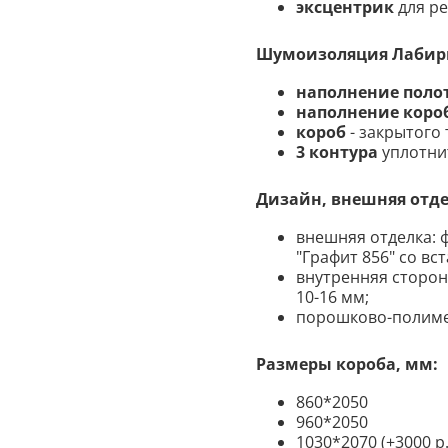
эксцентрик
для ре
Шумоизоляция Лабири
наполнение поло
наполнение коро
короб
- закрытого 
3 контура
уплотни
Дизайн, внешняя отде
внешняя отделка: 
"Графит 856" со вс
внутренняя сторон
10-16 мм;
порошково-полимер
Размеры короба, мм:
860*2050
960*2050
1030*2070 (+3000 р.