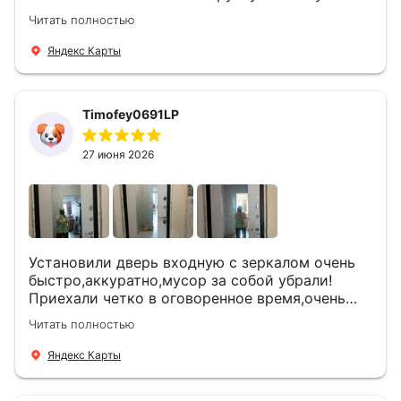
Роману, один и привёз, и установил. Надеюсь,
Читать полностью
что дверь нам долго послужит
Яндекс Карты
Timofey0691LP
27 июня 2026
Установили дверь входную с зеркалом очень
быстро,аккуратно,мусор за собой убрали!
Приехали четко в оговоренное время,очень
вежливые,деликатные рабочие .Все
Читать полностью
понравилось и дверь ,и работа и цена!
Яндекс Карты