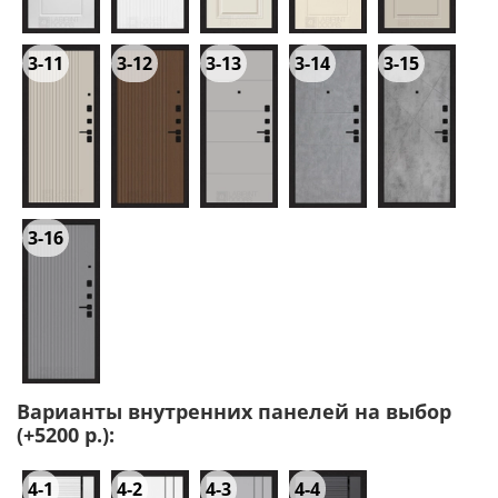
3-11
3-12
3-13
3-14
3-15
3-16
Варианты внутренних панелей на выбор
(+5200 р.):
4-1
4-2
4-3
4-4