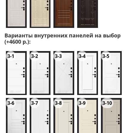
Варианты внутренних панелей на выбор
(+4600 р.):
3-1
3-2
3-3
3-4
3-5
3-6
3-7
3-8
3-9
3-10