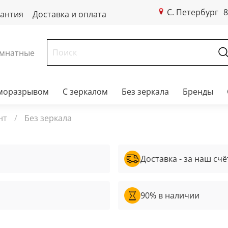
С. Петербург
8
рантия
Доставка и оплата
мнатные
рморазрывом
С зеркалом
Без зеркала
Бренды
нт
Без зеркала
Доставка - за наш счё
90% в наличии