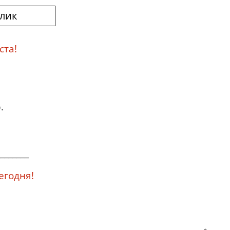
клик
ста!
.
_______
годня!