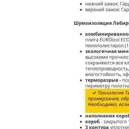
нижний замок: Гард
верхний замок: Гар
Шумоизоляция Лабир
комбинированное
плита EUROizol ECO
пенополистирол (10
экологичная мин
высокими прочност
сохраняются все к
теплопроводность,
влагостойкость, э
терморазрыв -
по
периметру полотна
✓
Технология Т
промерзания, обр
Необходимо, если
наполнение коро
короб
- закрытого 
3 контура
уплотни