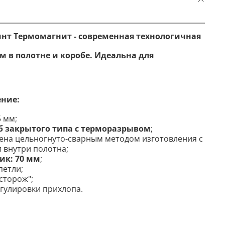
инт Термомагнит
- современная технологичная
м в полотне и коробе. Идеальна для
ение:
 мм;
б закрытого типа с терморазрывом
;
ена цельногнуто-сварным методом изготовления с
 внутри полотна;
к: 70 мм
;
петли;
сторож";
гулировки прихлопа
.