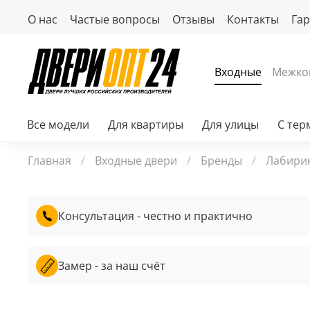
О нас
Частые вопросы
Отзывы
Контакты
Га
Входные
Межко
Все модели
Для квартиры
Для улицы
С те
Главная
Входные двери
Бренды
Лабири
Консультация - честно и практично
Замер - за наш счёт