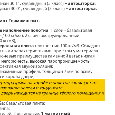
иан 30.11, сувальдный (3 класс) +
автошторка
;
диан 30.01, сувальдный (3 класс) +
автошторка.
инт Термомагнит
:
 наполнение полотна
: 1 слой - базальтовая
 (100 кг/м3), 2 слой - экструдированный
 кг/м3);
еральная плита
плотностью 100 кг/м3. О
бладает
ными характеристиками, при этом у материала
лючевые преимущества каменной ваты: низкая
 негорючесть, высокая паропроницаемость,
ффективная звукоизоляция
;
лиамидный профиль толщиной 7 мм по всему
 и короба двери;
ерморазрыва на коробе и полотне защищает от
азование наледи и конденсата.
 дверь находится на границе тёплого помещения и улиц
ба
: базальтовая плита;
типа;
телей: 2 резиновые,
1 магнитный
;