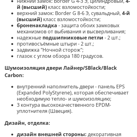
нижний замок: Border G 4-3 Э, цилиндровый,
4-
й (высший)
класс взломостойкости;
верхний замок: Border G 8-6 Э, сувальдный,
4-й
(высший)
класс взломостойкости;
броненакладка
- защита обоих замковых
механизмов от выбивания и высверливания;
надежные
подшипниковые петли
- 2 шт.;
противосъёмные штыри - 2 шт.;
задвижка "Ночной сторож";
глазок с углом обзора 180 градусов.
Шумоизоляция двери Лайнер/SBlack/Black
Carbon:
внутренний наполнитель двери - панель EPS
(Expanded PolyStyrene), которая обеспечивает
необходимую тепло- и шумоизоляцию;
3 контура высококачественного EPDM-
уплотнителя (Швеция).
Дизайн, отделка:
дизайн внешней стороны:
декоративная