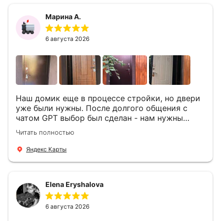
Марина А.
6 августа 2026
Наш домик еще в процессе стройки, но двери
уже были нужны. После долгого общения с
чатом GPT выбор был сделан - нам нужны
двери Аргус Термо Композит, которые нашлись
Читать полностью
в компании ДвериОпт . Менеджер Филипп
ответил на все вопросы, посчитал стоимость и
Яндекс Карты
уже на следующий день к нам приехали два
мастера -монтажника Андрей и Алексей .
Быстро, спокойно, очень аккуратно
Elena Eryshalova
установили две двери, ответили на все
вопросы . Выполненной работой мы довольны.
Огромная всем благодарность!
6 августа 2026