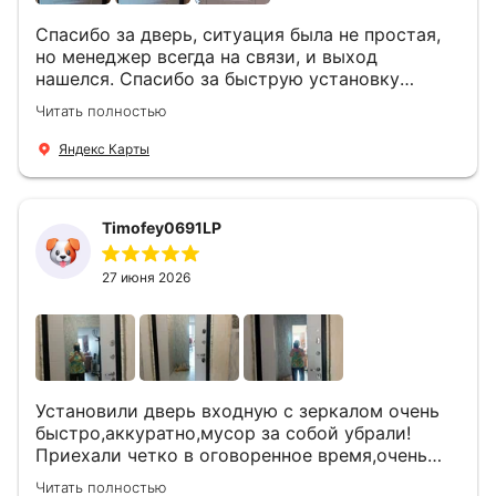
Спасибо за дверь, ситуация была не простая,
но менеджер всегда на связи, и выход
нашелся. Спасибо за быструю установку
Роману, один и привёз, и установил. Надеюсь,
Читать полностью
что дверь нам долго послужит
Яндекс Карты
Timofey0691LP
27 июня 2026
Установили дверь входную с зеркалом очень
быстро,аккуратно,мусор за собой убрали!
Приехали четко в оговоренное время,очень
вежливые,деликатные рабочие .Все
Читать полностью