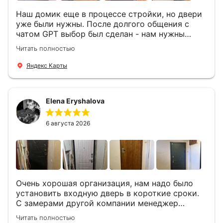
Наш домик еще в процессе стройки, но двери
уже были нужны. После долгого общения с
чатом GPT выбор был сделан - нам нужны
двери Аргус Термо Композит, которые нашлись
Читать полностью
в компании ДвериОпт . Менеджер Филипп
ответил на все вопросы, посчитал стоимость и
Яндекс Карты
уже на следующий день к нам приехали два
мастера -монтажника Андрей и Алексей .
Быстро, спокойно, очень аккуратно
Elena Eryshalova
установили две двери, ответили на все
вопросы . Выполненной работой мы довольны.
Огромная всем благодарность!
6 августа 2026
Очень хорошая организация, нам надо было
установить входную дверь в короткие сроки.
С замерами другой компании менеджер
компании Филлип, быстро предоставил нам
Читать полностью
варианты дверей, монтаж тоже был очень