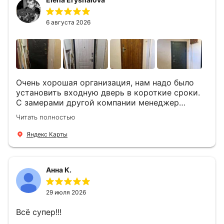
установили две двери, ответили на все
вопросы . Выполненной работой мы довольны.
Огромная всем благодарность!
6 августа 2026
Очень хорошая организация, нам надо было
установить входную дверь в короткие сроки.
С замерами другой компании менеджер
компании Филлип, быстро предоставил нам
Читать полностью
варианты дверей, монтаж тоже был очень
четкий, позвонили, согласовали и установили
Яндекс Карты
за 1 час. Спасибо вам большое, с вами очень
приятно иметь дело.
Анна К.
29 июля 2026
Всё супер!!!