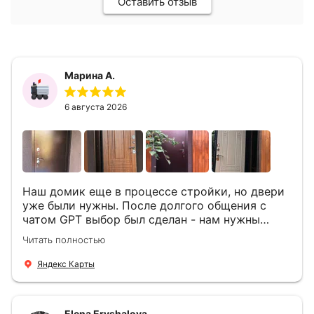
Оставить отзыв
Марина А.
6 августа 2026
Наш домик еще в процессе стройки, но двери
уже были нужны. После долгого общения с
чатом GPT выбор был сделан - нам нужны
двери Аргус Термо Композит, которые нашлись
Читать полностью
в компании ДвериОпт . Менеджер Филипп
ответил на все вопросы, посчитал стоимость и
Яндекс Карты
уже на следующий день к нам приехали два
мастера -монтажника Андрей и Алексей .
Быстро, спокойно, очень аккуратно
Elena Eryshalova