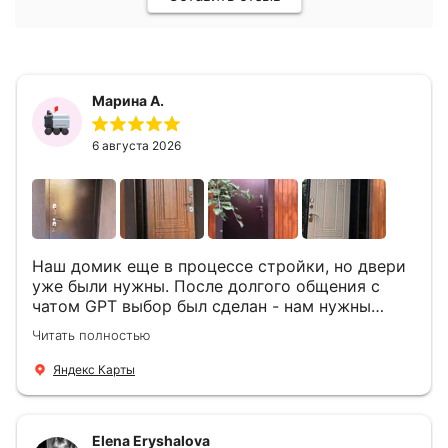
Марина А.
6 августа 2026
Наш домик еще в процессе стройки, но двери
уже были нужны. После долгого общения с
чатом GPT выбор был сделан - нам нужны
двери Аргус Термо Композит, которые нашлись
Читать полностью
в компании ДвериОпт . Менеджер Филипп
ответил на все вопросы, посчитал стоимость и
Яндекс Карты
уже на следующий день к нам приехали два
мастера -монтажника Андрей и Алексей .
Быстро, спокойно, очень аккуратно
Elena Eryshalova
установили две двери, ответили на все