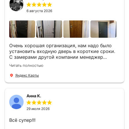
вопросы . Выполненной работой мы довольны.
Огромная всем благодарность!
6 августа 2026
Очень хорошая организация, нам надо было
установить входную дверь в короткие сроки.
С замерами другой компании менеджер
компании Филлип, быстро предоставил нам
Читать полностью
варианты дверей, монтаж тоже был очень
четкий, позвонили, согласовали и установили
Яндекс Карты
за 1 час. Спасибо вам большое, с вами очень
приятно иметь дело.
Анна К.
29 июля 2026
Всё супер!!!