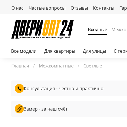
О нас
Частые вопросы
Отзывы
Контакты
Га
Входные
Межко
Все модели
Для квартиры
Для улицы
С те
Главная
Межкомнатные
Светлые
Консультация - честно и практично
Замер - за наш счёт