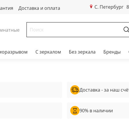
С. Петербург
8
рантия
Доставка и оплата
мнатные
рморазрывом
С зеркалом
Без зеркала
Бренды
Доставка - за наш счё
90% в наличии