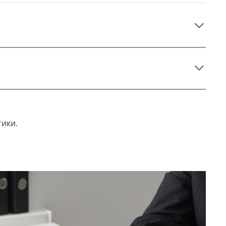
тики.