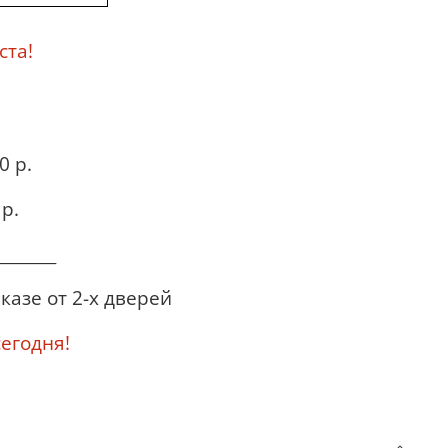
ста!
0 р.
р.
_______
казе от 2-х дверей
годня!