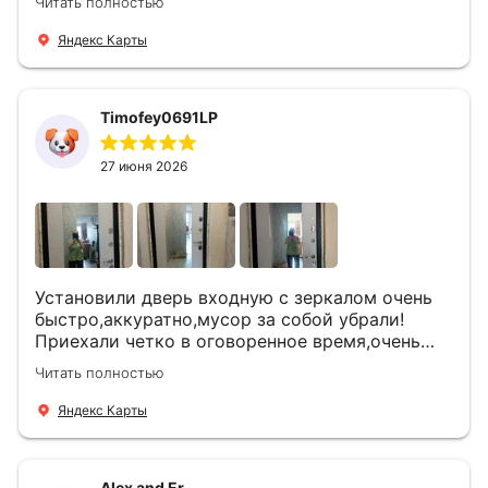
Читать полностью
что дверь нам долго послужит
Яндекс Карты
Timofey0691LP
27 июня 2026
Установили дверь входную с зеркалом очень
быстро,аккуратно,мусор за собой убрали!
Приехали четко в оговоренное время,очень
вежливые,деликатные рабочие .Все
Читать полностью
понравилось и дверь ,и работа и цена!
Яндекс Карты
Alex and Er