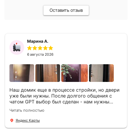
Оставить отзыв
Марина А.
6 августа 2026
Наш домик еще в процессе стройки, но двери
уже были нужны. После долгого общения с
чатом GPT выбор был сделан - нам нужны
двери Аргус Термо Композит, которые нашлись
Читать полностью
в компании ДвериОпт . Менеджер Филипп
ответил на все вопросы, посчитал стоимость и
Яндекс Карты
уже на следующий день к нам приехали два
мастера -монтажника Андрей и Алексей .