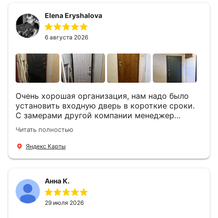
Быстро, спокойно, очень аккуратно
Elena Eryshalova
установили две двери, ответили на все
вопросы . Выполненной работой мы довольны.
Огромная всем благодарность!
6 августа 2026
Очень хорошая организация, нам надо было
установить входную дверь в короткие сроки.
С замерами другой компании менеджер
компании Филлип, быстро предоставил нам
Читать полностью
варианты дверей, монтаж тоже был очень
четкий, позвонили, согласовали и установили
Яндекс Карты
за 1 час. Спасибо вам большое, с вами очень
приятно иметь дело.
Анна К.
29 июля 2026