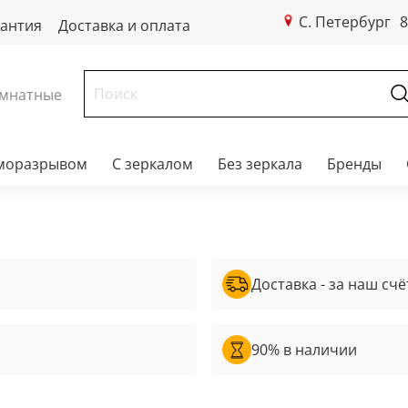
С. Петербург
8
рантия
Доставка и оплата
мнатные
рморазрывом
С зеркалом
Без зеркала
Бренды
Доставка - за наш счё
90% в наличии