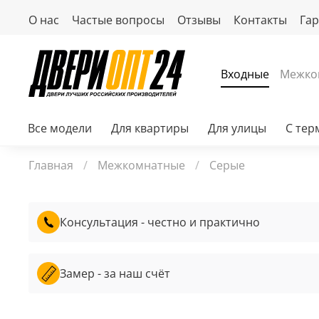
О нас
Частые вопросы
Отзывы
Контакты
Га
Входные
Межко
Все модели
Для квартиры
Для улицы
С те
Главная
Межкомнатные
Серые
Консультация - честно и практично
Замер - за наш счёт