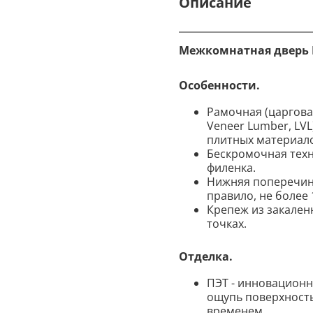
Описание
Межкомнатная дверь П
Особенности.
Рамочная (царговая
Veneer Lumber, LV
плитных материалов
Бескромочная техн
филенка.
Нижняя поперечина
правило, не более 
Крепеж из закален
точках.
Отделка.
ПЭТ - инновационн
ощупь поверхность
временем.