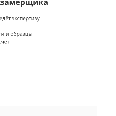
 замерщика
дёт экспертизу
ги и образцы
счёт