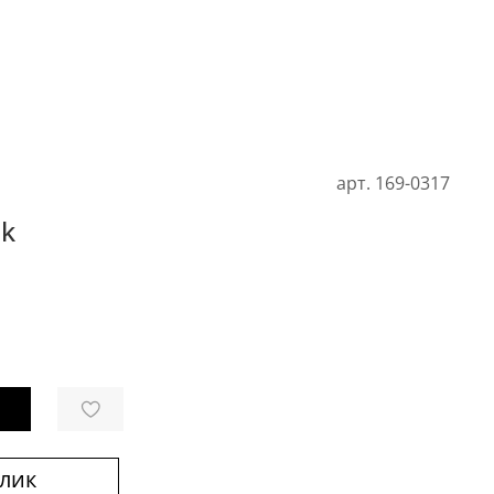
арт.
169-0317
lk
клик