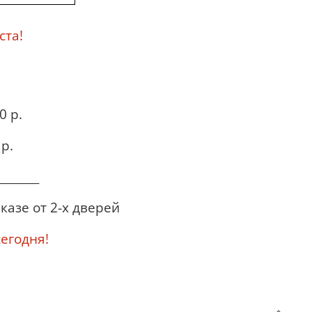
ста!
0 р.
р.
_______
казе от 2-х дверей
годня!