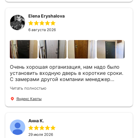
мастера -монтажника Андрей и Алексей .
Быстро, спокойно, очень аккуратно
Elena Eryshalova
установили две двери, ответили на все
вопросы . Выполненной работой мы довольны.
Огромная всем благодарность!
6 августа 2026
Очень хорошая организация, нам надо было
установить входную дверь в короткие сроки.
С замерами другой компании менеджер
компании Филлип, быстро предоставил нам
Читать полностью
варианты дверей, монтаж тоже был очень
четкий, позвонили, согласовали и установили
Яндекс Карты
за 1 час. Спасибо вам большое, с вами очень
приятно иметь дело.
Анна К.
29 июля 2026