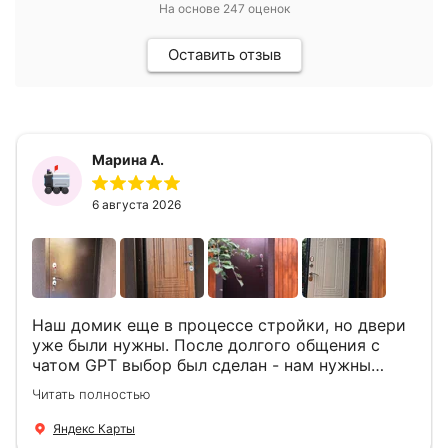
На основе
247
оценок
Оставить отзыв
Марина А.
6 августа 2026
Наш домик еще в процессе стройки, но двери
уже были нужны. После долгого общения с
чатом GPT выбор был сделан - нам нужны
двери Аргус Термо Композит, которые нашлись
Читать полностью
в компании ДвериОпт . Менеджер Филипп
ответил на все вопросы, посчитал стоимость и
Яндекс Карты
уже на следующий день к нам приехали два