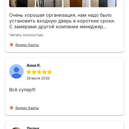
Очень хорошая организация, нам надо было
установить входную дверь в короткие сроки.
С замерами другой компании менеджер
компании Филлип, быстро предоставил нам
Читать полностью
варианты дверей, монтаж тоже был очень
четкий, позвонили, согласовали и установили
Яндекс Карты
за 1 час. Спасибо вам большое, с вами очень
приятно иметь дело.
Анна К.
29 июля 2026
Всё супер!!!
Яндекс Карты
Лилия