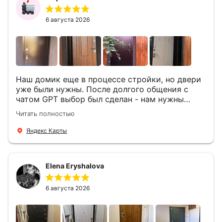
6 августа 2026
Наш домик еще в процессе стройки, но двери
уже были нужны. После долгого общения с
чатом GPT выбор был сделан - нам нужны
двери Аргус Термо Композит, которые нашлись
Читать полностью
в компании ДвериОпт . Менеджер Филипп
ответил на все вопросы, посчитал стоимость и
Яндекс Карты
уже на следующий день к нам приехали два
мастера -монтажника Андрей и Алексей .
Быстро, спокойно, очень аккуратно
Elena Eryshalova
установили две двери, ответили на все
вопросы . Выполненной работой мы довольны.
Огромная всем благодарность!
6 августа 2026