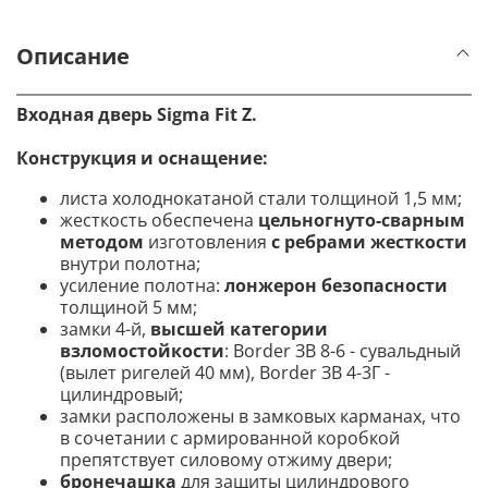
Описание
Входная дверь Sigma Fit Z.
Конструкция и оснащение:
листа холоднокатаной стали толщиной 1,5 мм;
жесткость обеспечена
цельногнуто-сварным
методом
изготовления
с ребрами жесткости
внутри полотна;
усиление полотна:
лонжерон безопасности
толщиной 5 мм;
замки 4-й,
высшей категории
взломостойкости
: Border ЗВ 8-6 - сувальдный
(вылет ригелей 40 мм), Border ЗВ 4-3Г -
цилиндровый;
замки расположены в замковых карманах, что
в сочетании с армированной коробкой
препятствует силовому отжиму двери;
бронечашка
для защиты цилиндрового