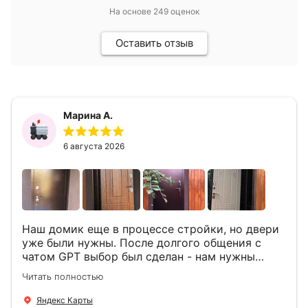
На основе
249
оценок
Оставить отзыв
Марина А.
6 августа 2026
Наш домик еще в процессе стройки, но двери
уже были нужны. После долгого общения с
чатом GPT выбор был сделан - нам нужны
двери Аргус Термо Композит, которые нашлись
Читать полностью
в компании ДвериОпт . Менеджер Филипп
ответил на все вопросы, посчитал стоимость и
Яндекс Карты