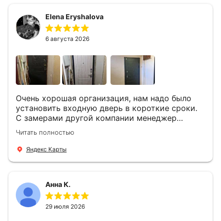
Быстро, спокойно, очень аккуратно
Elena Eryshalova
установили две двери, ответили на все
вопросы . Выполненной работой мы довольны.
Огромная всем благодарность!
6 августа 2026
Очень хорошая организация, нам надо было
установить входную дверь в короткие сроки.
С замерами другой компании менеджер
компании Филлип, быстро предоставил нам
Читать полностью
варианты дверей, монтаж тоже был очень
четкий, позвонили, согласовали и установили
Яндекс Карты
за 1 час. Спасибо вам большое, с вами очень
приятно иметь дело.
Анна К.
29 июля 2026