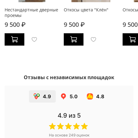
Нестандартные дверные
Откосы цвета "Клён"
Откосы
проемы
9 500 ₽
9 500 ₽
9 500
Отзывы с независимых площадок
4.9
5.0
4.8
4.9
из 5
На основе
249
оценок