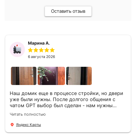
Оставить отзыв
Марина А.
6 августа 2026
Наш домик еще в процессе стройки, но двери
уже были нужны. После долгого общения с
чатом GPT выбор был сделан - нам нужны
двери Аргус Термо Композит, которые нашлись
Читать полностью
в компании ДвериОпт . Менеджер Филипп
ответил на все вопросы, посчитал стоимость и
Яндекс Карты
уже на следующий день к нам приехали два
мастера -монтажника Андрей и Алексей .