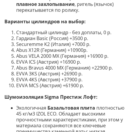
плавное захлопывание
, ригель (язычок)
перекатывается по ролику.
Варианты цилиндров на выбор:
Стандартный цилиндр - без доплаты, 0 р.
Гардиан Basic (Россия) +3500 р.
Securemme K2 (Италия) +7000 р.
Abus X12R (Германия) +10900р.
Abus VELA 2000 MX (Германия) +16900 р.
EVVA ICS (Австрия) +16900 р.
Abus Bravus 4000 MX (Германия) +22900 р.
EVVA 3KS (Австрия) +26900 р.
EVVA 4KS (Австрия) +37900 р.
EVVA MCS (Австрия) +61900 р.
Шумоизоляция
Sigma Престиж Лофт:
Экологичная
Базальтовая плита
плотностью
45 кг/м3 IZOL ECO.
Обладает высокими
прочностными характеристиками, при этом у
материала сохраняются все ключевые
преимущества каменной ваты: низкая