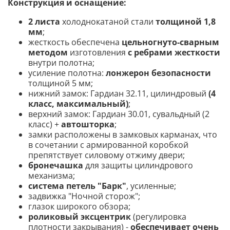
Конструкция и оснащение:
2 листа
холоднокатаной стали
толщиной 1,8
мм
;
жесткость обеспечена
цельногнуто-сварным
методом
изготовления
с ребрами жесткости
внутри полотна;
усиление полотна:
лонжерон безопасности
толщиной 5 мм;
нижний замок: Гардиан 32.11, цилиндровый
(4
класс, максимальный)
;
верхний замок: Гардиан 30.01, сувальдный (2
класс) +
автошторка
;
замки расположены в замковых карманах, что
в сочетании с армированной коробкой
препятствует силовому отжиму двери;
бронечашка
для защиты цилиндрового
механизма;
система петель "Барк"
, усиленные
;
задвижка "Ночной сторож";
глазок широкого обзора;
роликовый эксцентрик
(регулировка
плотности закрывания) -
обеспечивает очень