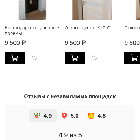
Нестандартные дверные
Откосы цвета "Клён"
Откосы
проемы
9 500 ₽
9 500 ₽
9 500
Отзывы с независимых площадок
4.9
5.0
4.8
4.9
из 5