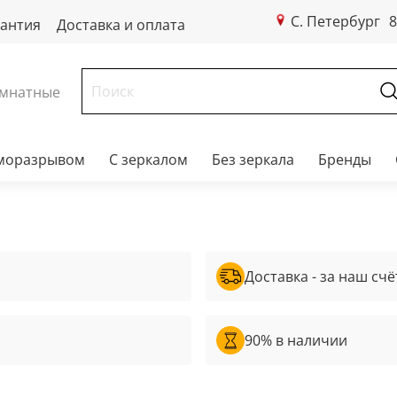
С. Петербург
8
рантия
Доставка и оплата
мнатные
рморазрывом
С зеркалом
Без зеркала
Бренды
Доставка - за наш счё
90% в наличии