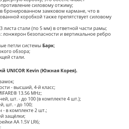
опротивление силовому отжиму;
в бронированном замковом кармане, что в
ованной коробкой также препятствует силовому
3 листа стали (по 5 мм) в ответной части рамы
;
а
: лонжерон безопасности и вертикальное ребро
вые петли системы
Барк
;
кого обзора;
щей стали.
кий
UNICOR Kevin (Ю
жная Корея)
.
замок;
сти - высший, 4-й класс;
MIFARE® 13.56 MHz;
й, шт. - до 100 (в комплекте 4 шт.);
, шт. - до 100;
- в комплекте 2 шт.;
й защёлки;
рейки АА 1.5V LR6;
;