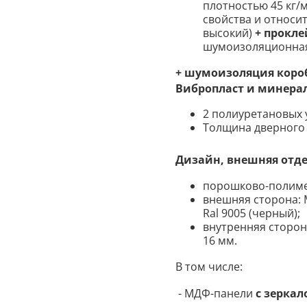
плотностью 45 кг/
свойства и относит
высокий)
+ прокле
шумоизоляционная
+ шумоизоляция коро
Вибропласт и минерал
2 полиуретановых у
Толщина дверного
Дизайн, внешняя отд
порошково-полиме
внешняя сторона: М
Ral 9005 (черный);
внутренняя
сторон
16 мм.
В том числе:
- МДФ-панели
с зерка