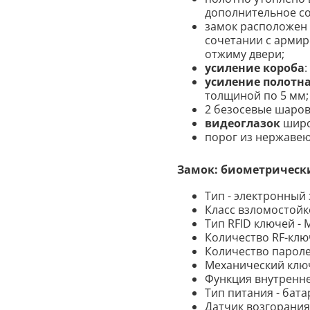
дополнительное с
замок расположен 
сочетании с армир
отжиму двери;
усиление короба
:
усиление полотн
толщиной по 5 мм
;
2 безосевые шаро
видеоглазок
широ
порог из нержавею
Замок: биометричес
Тип - электронный 
Класс взломостойко
Тип RFID ключей - 
Количество RF-ключе
Количество паролей
Механический ключ 
Функция внутренне
Тип питания - бата
Датчик возгорания