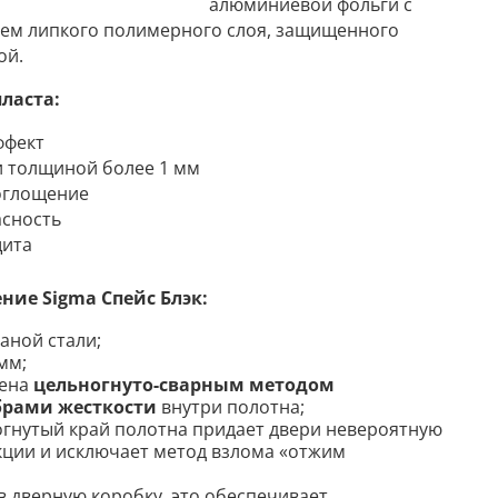
алюминиевой фольги с
ем липкого полимерного слоя, защищенного
ой.
ласта:
ффект
и толщиной более 1 мм
оглощение
асность
щита
ние Sigma Спейс Блэк:
аной стали;
мм;
чена
цельногнуто-сварным методом
брами жесткости
внутри полотна;
гнутый край полотна придает двери невероятную
кции и исключает метод взлома «отжим
в дверную коробку, это обеспечивает