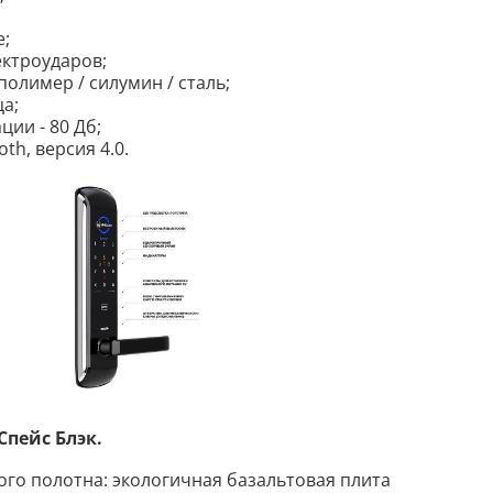
е;
ектроударов;
олимер / силумин / сталь;
ца;
ии - 80 Дб;
th, версия 4.0.
пейс Блэк.
го полотна: экологичная базальтовая плита