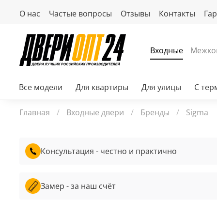
О нас
Частые вопросы
Отзывы
Контакты
Га
Входные
Межко
Все модели
Для квартиры
Для улицы
С те
Главная
Входные двери
Бренды
Sigma
Консультация - честно и практично
Замер - за наш счёт