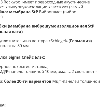
м3
Rockwool имеет превосходные акустические
ся к типу звукоизоляции класса «А» (самый
йка: мембрана StP
Вибропласт (вибро-
).
бки (мембрана виброшумоизоляционная StP
ьная вата)
.
плотнительных контура «Schlegel» (
Германия
).
 полотна 80 мм
.
елка
Sigma Спейс Блэк
:
рное покрытие металла;
ДФ-панель толщиной 10 мм, эмаль, 2 слоя, цвет -
а:
более 20-ти вариантов
МДФ-панелей толщиной
лом
;