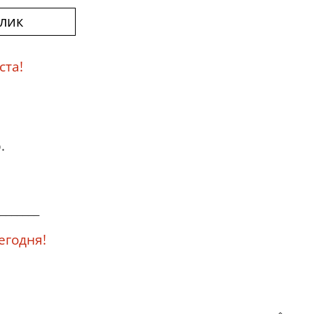
клик
ста!
.
_______
егодня!