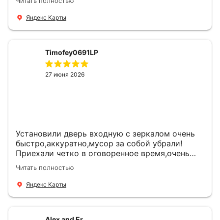
Читать полностью
что дверь нам долго послужит
Яндекс Карты
Timofey0691LP
27 июня 2026
Установили дверь входную с зеркалом очень
быстро,аккуратно,мусор за собой убрали!
Приехали четко в оговоренное время,очень
вежливые,деликатные рабочие .Все
Читать полностью
понравилось и дверь ,и работа и цена!
Яндекс Карты
Alex and Er