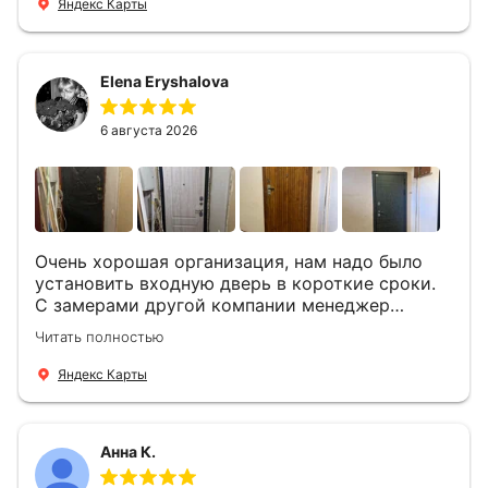
Яндекс Карты
уже на следующий день к нам приехали два
мастера -монтажника Андрей и Алексей .
Быстро, спокойно, очень аккуратно
Elena Eryshalova
установили две двери, ответили на все
вопросы . Выполненной работой мы довольны.
Огромная всем благодарность!
6 августа 2026
Очень хорошая организация, нам надо было
установить входную дверь в короткие сроки.
С замерами другой компании менеджер
компании Филлип, быстро предоставил нам
Читать полностью
варианты дверей, монтаж тоже был очень
четкий, позвонили, согласовали и установили
Яндекс Карты
за 1 час. Спасибо вам большое, с вами очень
приятно иметь дело.
Анна К.