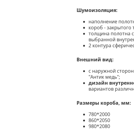
Шумоизоляция:
наполнение полот
короб - закрытого 
толщина полотна со
выбранной внутре
2 контура сфериче
Внешний вид:
с наружной сторо
"Антик медь";
дизайн внутренн
вариантов различ
Размеры короба, мм:
780*2000
860*2050
980*2080