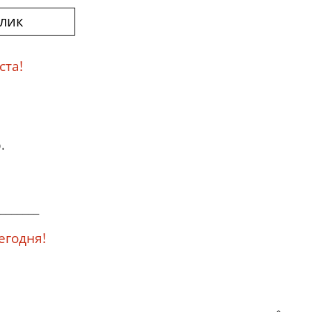
клик
ста!
.
_______
годня!