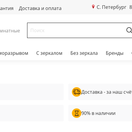
С. Петербург
8
рантия
Доставка и оплата
мнатные
рморазрывом
С зеркалом
Без зеркала
Бренды
Доставка - за наш счё
90% в наличии