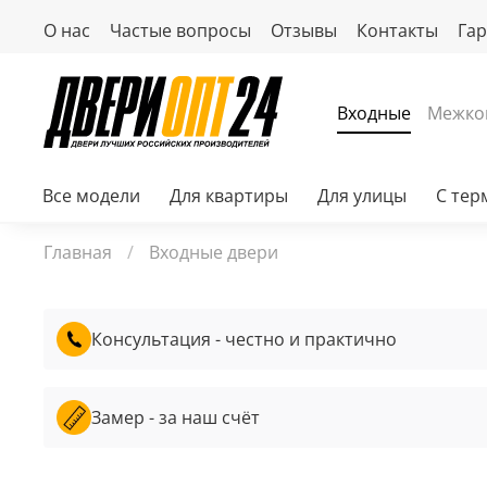
О нас
Частые вопросы
Отзывы
Контакты
Га
Входные
Межко
Все модели
Для квартиры
Для улицы
С те
Главная
Входные двери
Консультация - честно и практично
Замер - за наш счёт