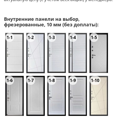
Внутренние панели на выбор,
фрезерованные, 10 мм (без доплаты):
1-1
1-2
1-3
1-4
1-5
1-6
1-7
1-8
1-9
1-10