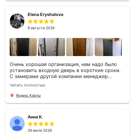
мастера -монтажника Андрей и Алексей .
Быстро, спокойно, очень аккуратно
Elena Eryshalova
установили две двери, ответили на все
вопросы . Выполненной работой мы довольны.
Огромная всем благодарность!
6 августа 2026
Очень хорошая организация, нам надо было
установить входную дверь в короткие сроки.
С замерами другой компании менеджер
компании Филлип, быстро предоставил нам
Читать полностью
варианты дверей, монтаж тоже был очень
четкий, позвонили, согласовали и установили
Яндекс Карты
за 1 час. Спасибо вам большое, с вами очень
приятно иметь дело.
Анна К.
29 июля 2026