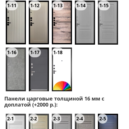
1-11
1-12
1-13
1-14
1-15
1-16
1-17
1-18
Панели царговые толщиной 16 мм с
доплатой (+2000 р.):
2-1
2-2
2-3
2-4
2-5