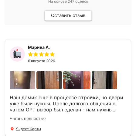
На основе
247
оценок
Оставить отзыв
Марина А.
6 августа 2026
Наш домик еще в процессе стройки, но двери
уже были нужны. После долгого общения с
чатом GPT выбор был сделан - нам нужны
двери Аргус Термо Композит, которые нашлись
Читать полностью
в компании ДвериОпт . Менеджер Филипп
ответил на все вопросы, посчитал стоимость и
Яндекс Карты
уже на следующий день к нам приехали два