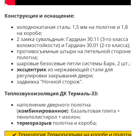
Конструкция и оснащение:
холоднокатаная сталь: 1,5 мм на полотне и 1,8
на коробе;
2 замка сувальдные: Гардиан 30.11 (3-го класса
взломостойкости) и Гардиан 30.01 (2-го класса);
противосъемные штыри на петельной стороне
полотна;
шаровые безосевые петли системы Барк, 2 шт.;
эксцентрик
из нержавеющей стали для
регулировки закрывания двери;
задвижка "Ночной сторож".
Теплозвукоизоляция ДК Термаль-33:
наполнение дверного полотна
(
комбинированное
): базальтовая плита +
пенополистирол + изолон;
терморазрыв
полотна и короба;
✓
Технология Терморазрыва на коробе и полотне 