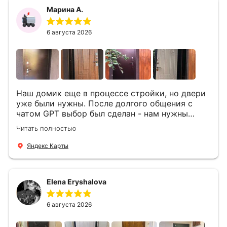
Марина А.
6 августа 2026
Наш домик еще в процессе стройки, но двери
уже были нужны. После долгого общения с
чатом GPT выбор был сделан - нам нужны
двери Аргус Термо Композит, которые нашлись
Читать полностью
в компании ДвериОпт . Менеджер Филипп
ответил на все вопросы, посчитал стоимость и
Яндекс Карты
уже на следующий день к нам приехали два
мастера -монтажника Андрей и Алексей .
Быстро, спокойно, очень аккуратно
Elena Eryshalova
установили две двери, ответили на все
вопросы . Выполненной работой мы довольны.
Огромная всем благодарность!
6 августа 2026