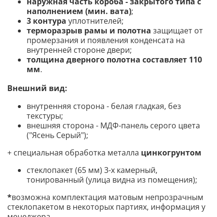
наружная часть короба - закрытого типа с
наполнением (мин. вата)
;
3 контура
уплотнителей;
терморазрыв
рамы и полотна
защищает от
промерзания и появления конденсата на
внутренней стороне двери;
толщина дверного полотна составляет 110
мм
.
Внешний вид:
внутренняя сторона - белая гладкая, без
текстуры;
внешняя сторона - МДФ-панель серого цвета
("Ясень Серый")
;
+ специальная обработка металла
цинкогрунтом
стеклопакет (65 мм) 3-х камерный,
тонированный (улица видна из помещения);
*
возможна комплектация матовым непрозрачным
стеклопакетом в некоторых партиях, информация у
менеджера