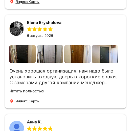
ответил на все вопросы, посчитал стоимость и
Яндекс Карты
уже на следующий день к нам приехали два
мастера -монтажника Андрей и Алексей .
Быстро, спокойно, очень аккуратно
Elena Eryshalova
установили две двери, ответили на все
вопросы . Выполненной работой мы довольны.
Огромная всем благодарность!
6 августа 2026
Очень хорошая организация, нам надо было
установить входную дверь в короткие сроки.
С замерами другой компании менеджер
компании Филлип, быстро предоставил нам
Читать полностью
варианты дверей, монтаж тоже был очень
четкий, позвонили, согласовали и установили
Яндекс Карты
за 1 час. Спасибо вам большое, с вами очень
приятно иметь дело.
Анна К.