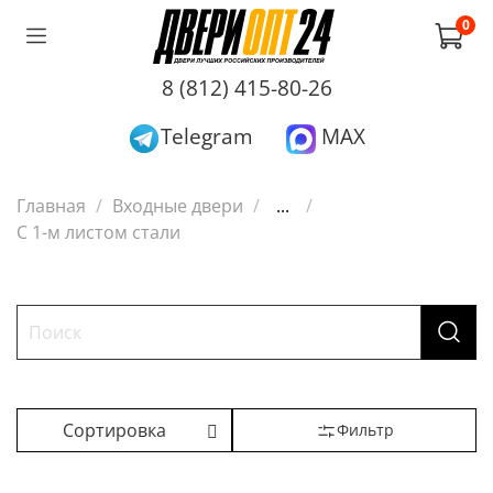
0
8 (812) 415-80-26
Telegram
MAX
Главная
Входные двери
...
С 1-м листом стали
Фильтр