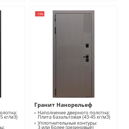
-19%
Гранит Нанорельеф
олотна:
Наполнение дверного полотна:
5 кг/м3)
Плита базальтовая (43-45 кг/м3)
Уплотнительные контуры:
ры:
3 или более (резиновые)