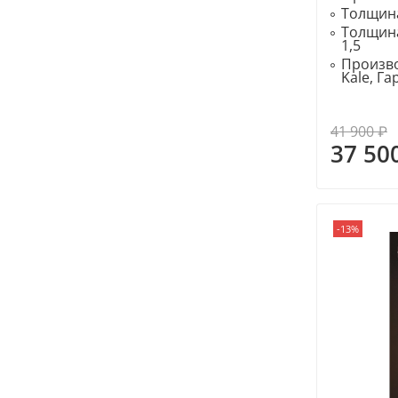
Толщина
Толщина
1,5
Произво
Kale, Г
41 900 ₽
37 50
-13%