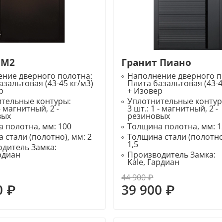
 М2
Гранит Пиано
ние дверного полотна:
Наполнение дверного п
азальтовая (43-45 кг/м3)
Плита базальтовая (43-4
р
+ Изовер
ительные контуры:
Уплотнительные конту
 - магнитный, 2 -
3 шт.: 1 - магнитный, 2 -
вых
резиновых
 полотна, мм:
100
Толщина полотна, мм:
1
 стали (полотно), мм:
2
Толщина стали (полотно
1,5
дитель Замка:
ардиан
Производитель Замка:
Kale, Гардиан
44 900 ₽
0 ₽
39 900 ₽