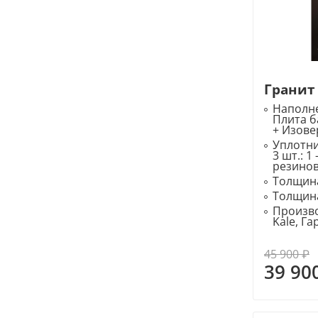
Гранит
Наполне
Плита б
+ Изове
Уплотн
3 шт.: 1
резино
Толщина
Толщина
Произво
Kale, Г
45 900 ₽
39 90