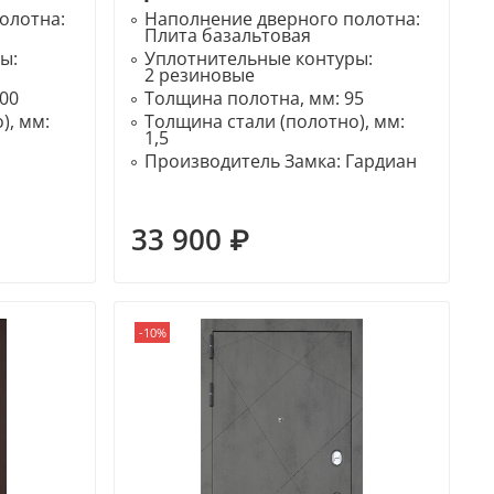
олотна:
Наполнение дверного полотна:
Плита базальтовая
ры:
Уплотнительные контуры:
2 резиновые
00
Толщина полотна, мм:
95
), мм:
Толщина стали (полотно), мм:
1,5
Производитель Замка:
Гардиан
33 900 ₽
-10%