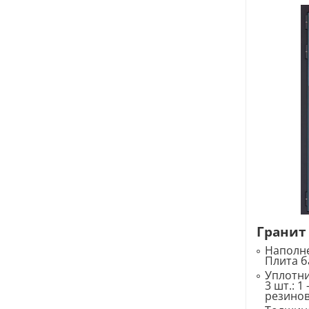
Гранит
Наполне
Плита б
Уплотн
3 шт.: 1
резино