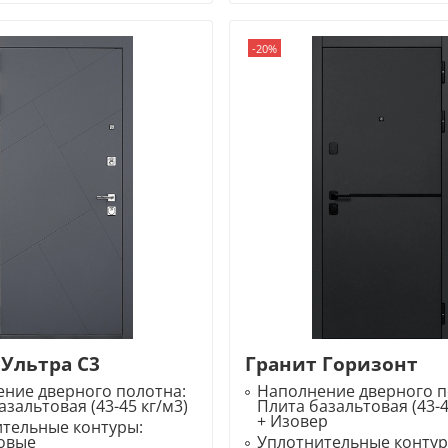
-20%
 Ультра С3
Гранит Горизонт
ние дверного полотна:
Наполнение дверного п
азальтовая (43-45 кг/м3)
Плита базальтовая (43-4
+ Изовер
ительные контуры:
овые
Уплотнительные конту