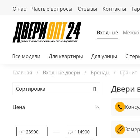
О нас
Частые вопросы
Отзывы
Контакты
Га
Входные
Межко
Все модели
Для квартиры
Для улицы
С те
Главная
Входные двери
Бренды
Гранит
Двери 
Консу
Цена
Замер
—
от
до