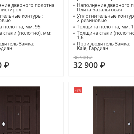
ние дверного полотна:
Наполнение дверного п
листирол
Плита базальтовая
ительные контуры:
Уплотнительные конту
овые
2 резиновые
 полотна, мм:
95
Толщина полотна, мм:
1
 стали (полотно), мм:
Толщина стали (полотно
1,6
дитель Замка:
Производитель Замка:
ардиан
Kale, Гардиан
36 900 ₽
0 ₽
32 900 ₽
-8%