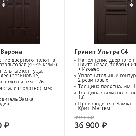
 Верона
Гранит Ультра С4
ние дверного полотна:
Наполнение дверного п
азальтовая (43-45 кг/м3)
Плита базальтовая (43-4
+ Изовер
ительные контуры:
олее (резиновые)
Уплотнительные конту
2 резиновые
 полотна, мм:
126
Толщина полотна, мм:
1
 стали (полотно), мм:
Толщина стали (полотно
1,8
дитель Замка:
ардиан
Производитель Замка:
Крит, Меттем
39 900 ₽
0 ₽
36 900 ₽