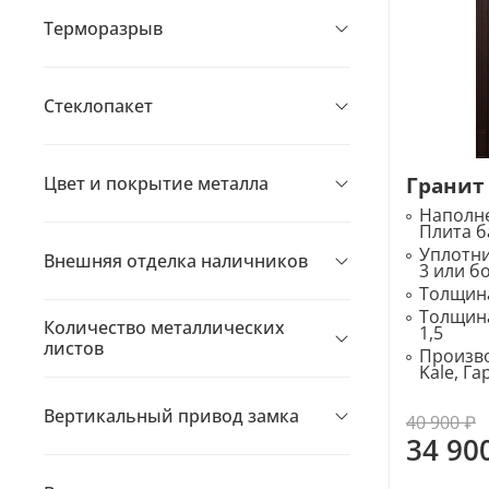
Терморазрыв
Стеклопакет
Гранит
Цвет и покрытие металла
Наполне
Плита б
Уплотн
Внешняя отделка наличников
3 или б
Толщина
Толщина
Количество металлических
1,5
листов
Произво
Kale, Г
Вертикальный привод замка
40 900 ₽
34 90