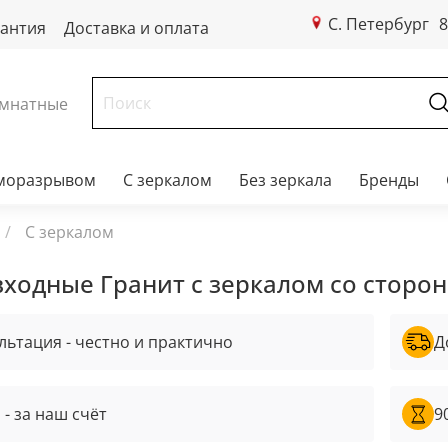
С. Петербург
8
рантия
Доставка и оплата
мнатные
рморазрывом
С зеркалом
Без зеркала
Бренды
С зеркалом
входные Гранит c зеркалом со сторо
льтация - честно и практично
Д
 - за наш счёт
9